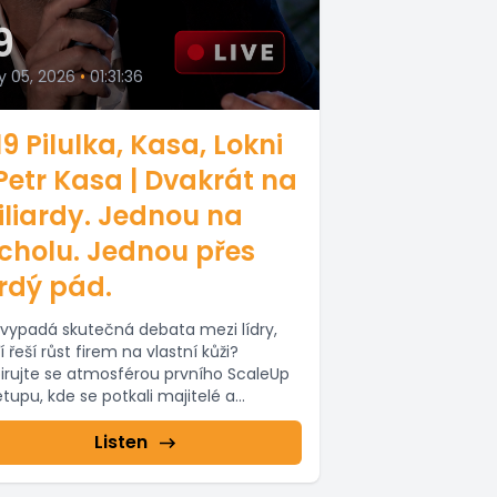
9
y 05, 2026
•
01:31:36
9 Pilulka, Kasa, Lokni
Petr Kasa | Dvakrát na
liardy. Jednou na
cholu. Jednou přes
rdý pád.
 vypadá skutečná debata mezi lídry,
í řeší růst firem na vlastní kůži?
pirujte se atmosférou prvního ScaleUp
tupu, kde se potkali majitelé a...
Listen