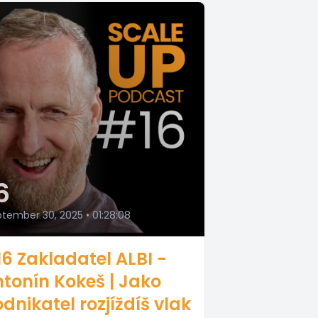
6
ptember 30, 2025
•
01:28:08
6 Zakladatel ALBI -
tonín Kokeš | Jako
dnikatel rozjíždíš vlak