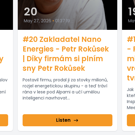
20
1
May 27, 2026
•
01:37:19
Ma
#20 Zakladatel Nano
#1
Energies - Petr Rokůsek
- 
y
| Díky firmám si plním
mi
sny Petr Rokůsek
vr
tv
slov
Postavil firmu, prodal ji za stovky milionů,
rozjel energetickou skupinu - a teď tráví
Jak
zení
rána v lese pod Alpami a učí umělou
kteř
inteligenci navrhovat...
Ins
Mee
Listen