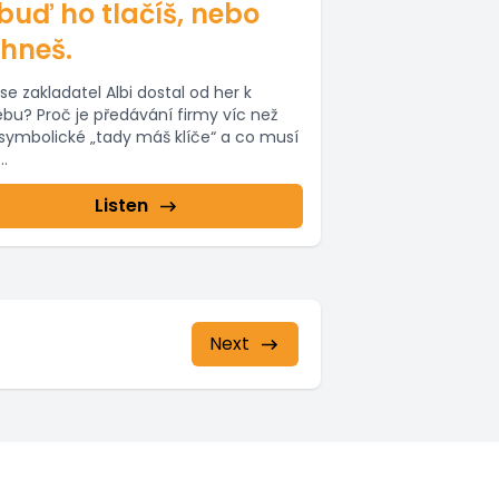
buď ho tlačíš, nebo
hneš.
se zakladatel Albi dostal od her k
ebu? Proč je předávání firmy víc než
 symbolické „tady máš klíče“ a co musí
..
Listen
Next