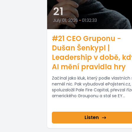
21
July 01, 2026
•
01:32:33
#21 CEO Gruponu -
Dušan Šenkypl |
Leadership v době, kd
AI mění pravidla hry
Začínal jako kluk, který podle vlastních 
neměl nic. Pak vybudoval ePojisteni.cz,
spoluzaložil Pale Fire Capital, převzal ří
amerického Grouponu a stal se EY...
Listen