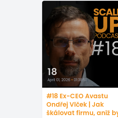
18
April 01, 2026
•
01:38:51
#18 Ex-CEO Avastu
Ondřej Vlček | Jak
škálovat firmu, aniž b