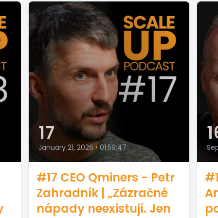
17
1
January 21, 2026
•
01:59:47
Se
#17 CEO Qminers - Petr
#1
Zahradník | „Zázračné
An
y
nápady neexistují. Jen
po