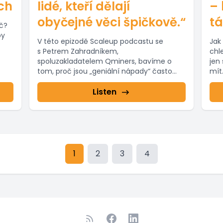
ěch
lidé, kteří dělají
– 
obyčejné věci špičkově.“
tá
áč?
by
V této epizodě Scaleup podcastu se
Jak 
s Petrem Zahradníkem,
chl
spoluzakladatelem Qminers, bavíme o
jen
tom, proč jsou „geniální nápady“ často
mít.
přeceňované a jakou roli hraje...
Listen
1
2
3
4